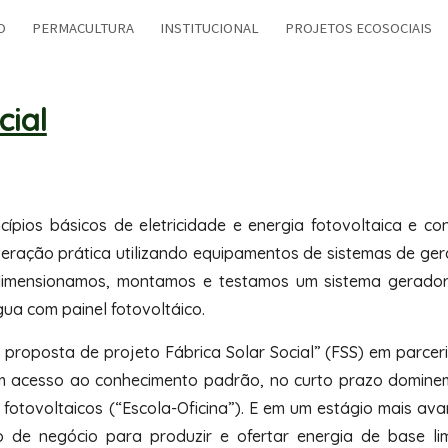
O
PERMACULTURA
INSTITUCIONAL
PROJETOS ECOSOCIAIS
ip to main content
Skip to navigat
cial
cípios básicos de eletricidade e energia fotovoltaica e co
teração prática utilizando equipamentos de sistemas de ge
, dimensionamos, montamos e testamos um sistema gerador
 com painel fotovoltáico.
proposta de projeto Fábrica Solar Social” (FSS) em parce
 acesso ao conhecimento padrão, no curto prazo domine
is fotovoltaicos (“Escola-Oficina”). E em um estágio mais a
ão de negócio para produzir e ofertar energia de base li